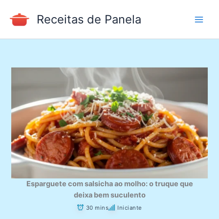
Ir
Receitas de Panela
para
o
conteúdo
Esparguete com salsicha ao molho: o truque que
deixa bem suculento
30 mins
Iniciante