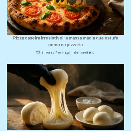
Pizza caseira irresistível: a massa macia que estufa
como na pizzaria
2 horas 7 mins
Intermediário