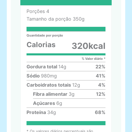
Porções
4
Tamanho da porção
350g
Quantidade por porção
Calorias
320
kcal
% Valor diário *
Gordura total
14
g
22
%
Sódio
980
mg
41
%
Carboidratos totais
12
g
4
%
Fibra alimentar
3
g
12
%
Açúcares
6
g
Proteína
34
g
68
%
* Os valores diários percentuais são