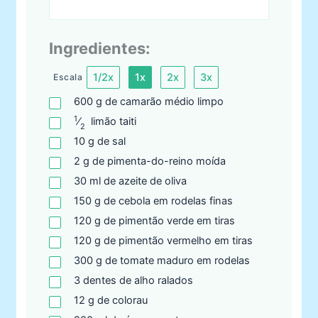
Ingredientes:
1/2x
1x
2x
3x
Escala
600
g
de camarão médio limpo
1
⁄
limão
taiti
2
10
g
de sal
2
g
de pimenta-do-reino moída
30
ml
de azeite de oliva
150
g
de cebola em rodelas finas
120
g
de pimentão verde em tiras
120
g
de pimentão vermelho em tiras
300
g
de tomate maduro em rodelas
3
dentes
de alho ralados
12
g
de colorau