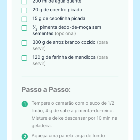
200
ml
de água quente
20
g
de coentro picado
15
g
de cebolinha picada
1
⁄
pimenta
dedo-de-moça sem
2
sementes
(opcional)
300
g
de arroz branco cozido
(para
servir)
120
g
de farinha de mandioca
(para
servir)
Passo a Passo:
Tempere o camarão com o suco de 1/2
limão, 4 g de sal e a pimenta-do-reino.
Misture e deixe descansar por 10 min na
geladeira.
Aqueça uma panela larga de fundo