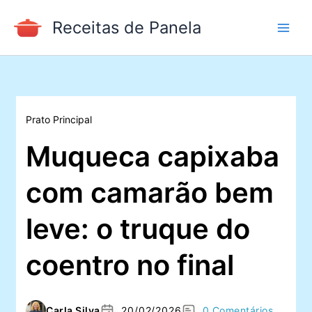
Ir
Receitas de Panela
para
o
conteúdo
Prato Principal
Muqueca capixaba
com camarão bem
leve: o truque do
coentro no final
Carla Silva
20/02/2026
0 Comentários