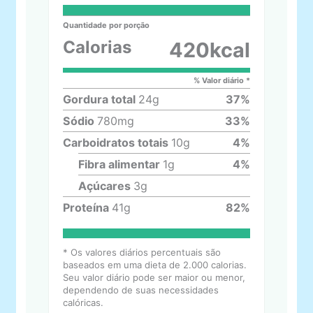
Quantidade por porção
Calorias
420
kcal
% Valor diário *
Gordura total
24
g
37
%
Sódio
780
mg
33
%
Carboidratos totais
10
g
4
%
Fibra alimentar
1
g
4
%
Açúcares
3
g
Proteína
41
g
82
%
* Os valores diários percentuais são
baseados em uma dieta de 2.000 calorias.
Seu valor diário pode ser maior ou menor,
dependendo de suas necessidades
calóricas.