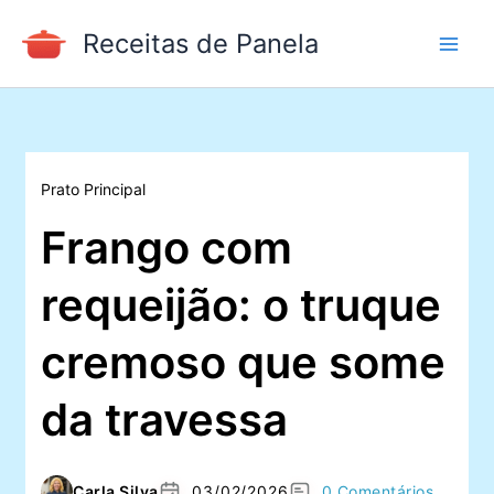
Ir
Receitas de Panela
para
o
conteúdo
Prato Principal
Frango com
requeijão: o truque
cremoso que some
da travessa
Carla Silva
03/02/2026
0 Comentários