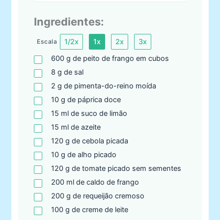
Ingredientes:
1/2x
1x
2x
3x
Escala
600
g
de peito de frango em cubos
8
g
de sal
2
g
de pimenta-do-reino moída
10
g
de páprica doce
15
ml
de suco de limão
15
ml
de azeite
120
g
de cebola picada
10
g
de alho picado
120
g
de tomate picado sem sementes
200
ml
de caldo de frango
200
g
de requeijão cremoso
100
g
de creme de leite