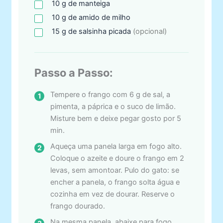
10
g
de manteiga
10
g
de amido de milho
15
g
de salsinha picada
(opcional)
Passo a Passo:
Tempere o frango com 6 g de sal, a
pimenta, a páprica e o suco de limão.
Misture bem e deixe pegar gosto por 5
min.
Aqueça uma panela larga em fogo alto.
Coloque o azeite e doure o frango em 2
levas, sem amontoar. Pulo do gato: se
encher a panela, o frango solta água e
cozinha em vez de dourar. Reserve o
frango dourado.
Na mesma panela, abaixe para fogo