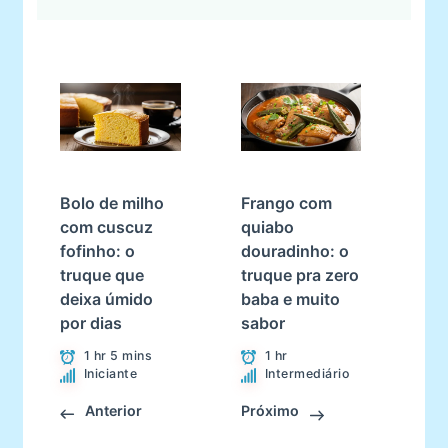
Bolo de milho
Frango com
com cuscuz
quiabo
fofinho: o
douradinho: o
truque que
truque pra zero
deixa úmido
baba e muito
por dias
sabor
1 hr 5 mins
1 hr
Iniciante
Intermediário
Anterior
Próximo