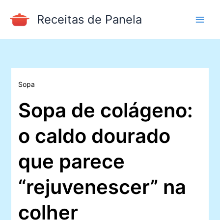
Ir
Receitas de Panela
para
o
conteúdo
Sopa
Sopa de colágeno:
o caldo dourado
que parece
“rejuvenescer” na
colher