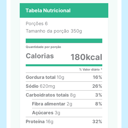
Tabela Nutricional
Porções
6
Tamanho da porção
350g
Quantidade por porção
Calorias
180
kcal
% Valor diário *
Gordura total
10
g
16
%
Sódio
620
mg
26
%
Carboidratos totais
8
g
3
%
Fibra alimentar
2
g
8
%
Açúcares
3
g
Proteína
16
g
32
%