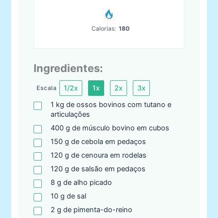
Calorias:
180
Ingredientes:
1/2x
1x
2x
3x
Escala
1
kg
de ossos bovinos com tutano e
articulações
400
g
de músculo bovino em cubos
150
g
de cebola em pedaços
120
g
de cenoura em rodelas
120
g
de salsão em pedaços
8
g
de alho picado
10
g
de sal
2
g
de pimenta-do-reino