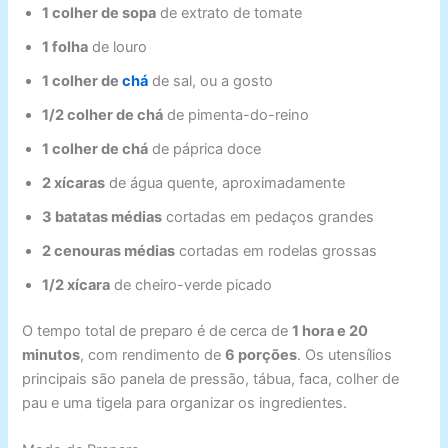
1 colher de sopa
de extrato de tomate
1 folha
de louro
1 colher de
chá
de sal, ou a gosto
1/2 colher de chá
de pimenta-do-reino
1 colher de chá
de páprica doce
2 xícaras
de água quente, aproximadamente
3 batatas médias
cortadas em pedaços grandes
2 cenouras médias
cortadas em rodelas grossas
1/2 xícara
de cheiro-verde picado
O tempo total de preparo é de cerca de
1 hora e 20
minutos
, com rendimento de
6 porções
. Os utensílios
principais são panela de pressão, tábua, faca, colher de
pau e uma tigela para organizar os ingredientes.