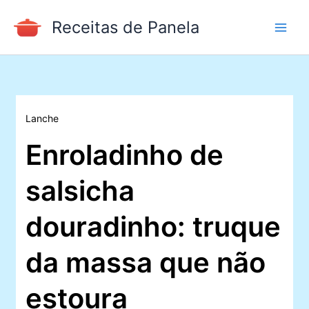
Ir
Receitas de Panela
para
o
conteúdo
Lanche
Enroladinho de
salsicha
douradinho: truque
da massa que não
estoura