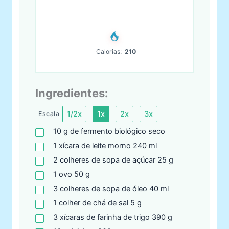
Calorias:
210
Ingredientes:
1/2x
1x
2x
3x
Escala
10
g
de fermento biológico seco
1
xícara
de leite morno 240 ml
2
colheres
de sopa de açúcar 25 g
1
ovo
50 g
3
colheres
de sopa de óleo 40 ml
1
colher
de chá de sal 5 g
3
xícaras
de farinha de trigo 390 g