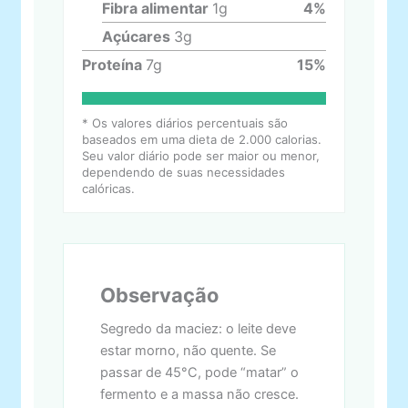
Fibra alimentar
1
g
4
%
Açúcares
3
g
Proteína
7
g
15
%
* Os valores diários percentuais são
baseados em uma dieta de 2.000 calorias.
Seu valor diário pode ser maior ou menor,
dependendo de suas necessidades
calóricas.
Observação
Segredo da maciez: o leite deve
estar morno, não quente. Se
passar de 45°C, pode “matar” o
fermento e a massa não cresce.