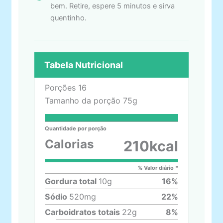
bem. Retire, espere 5 minutos e sirva
quentinho.
Tabela Nutricional
Porções
16
Tamanho da porção
75g
Quantidade por porção
Calorias
210
kcal
% Valor diário *
Gordura total
10
g
16
%
Sódio
520
mg
22
%
Carboidratos totais
22
g
8
%