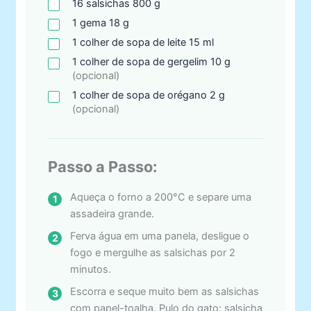
16
salsichas
800 g
1
gema
18 g
1
colher
de sopa de leite 15 ml
1
colher
de sopa de gergelim 10 g
(opcional)
1
colher
de sopa de orégano 2 g
(opcional)
Passo a Passo:
Aqueça o forno a 200°C e separe uma
assadeira grande.
Ferva água em uma panela, desligue o
fogo e mergulhe as salsichas por 2
minutos.
Escorra e seque muito bem as salsichas
com papel-toalha. Pulo do gato: salsicha