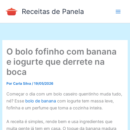
Ir
Receitas de Panela
para
o
conteúdo
O bolo fofinho com banana
e iogurte que derrete na
boca
Por
Carla Silva
/
19/05/2026
Começar o dia com um bolo caseiro quentinho muda tudo,
né? Esse
bolo de banana
com iogurte tem massa leve,
fofinha e um perfume que toma a cozinha inteira.
A receita é simples, rende bem e usa ingredientes que
muita gente já tem em casa. O toque da banana madura